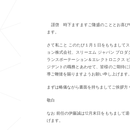
謹啓 時下ますますご隆盛のこととお喜び
ます。
さて私こと このたび１月１日をもちましてス
ョン株式会社、スリーエム ジャパン プロ
ランスポーテーション＆エレクトロニクス ビ
ジデントの職務とあわせて、皆様のご期待に
導ご鞭撻を賜りますようお願い申し上げます
まずは略儀ながら書面を持ちましてご挨拶方
敬白
なお 前任の伊藤誠は12月末日をもちまして
げます。