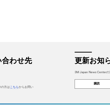
い合わせ先
更新お知
3M Japan News Ce
購読
外の方は
こちら
からお問い