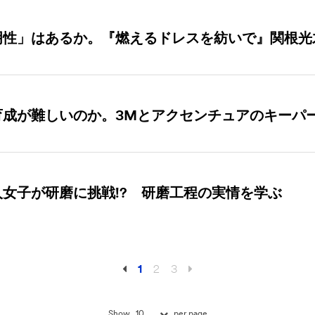
明性」はあるか。『燃えるドレスを紡いで』関根光
育成が難しいのか。3Mとアクセンチュアのキーパ
女子が研磨に挑戦!? 研磨工程の実情を学ぶ
1
2
3
10
Show
per page