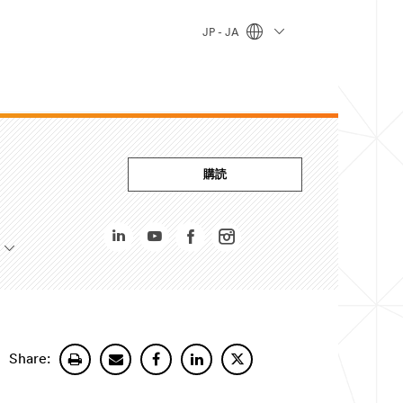
JP - JA
購読
Share: