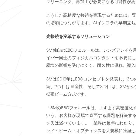
クリーニング、再加工が必要になる可能性があ
こうした高精度な接続を実現するためには、専
の増加につながります。AIインフラの早期立
光接続を変革するソリューション
3M独自のEBOフェルールは、レンズアレイ
イバー同士のフィジカルコンタクトを不要にし
塵埃の影響を受けにくく、耐久性に優れ、導入
3Mは2019年にEBOコンセプトを発表し
続、2つ目は量産性、そして3つ目は、3Mが
拡張ビーム方式です。
「3MのEBOフェルールは、ますます高密度
いう、お客様が現場で直面する課題を解決する
ン氏は述べています。「業界は長年にわたり、
ッド・ビーム・オプティクスを大規模に実証し