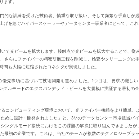
ります。
門的な訓練を受けた技術者、慎重な取り扱い、そして頻繁な手直しが
ち上げを急ぐハイパースケーラーやデータセンター事業者にとって、こ
を用いて光ビームを拡大します。接触点で光ビームを拡大することで、従
、さらにファイバーの精密研磨工程を削減し、検査やクリーニングの
時間も大幅に短縮されたコネクタが実現しました。
、3つの優先事項に基づいて技術開発を進めました。1つ目は、要求の厳し
シングルモードのエクスパンデッド・ビームを大規模に実証する最初の
化するコンピューティング環境において、光ファイバー接続をより簡単、
ために設計・開発されました」と、3Mのデータセンター市場担当バ
シングルモード接続におけるこの課題の解決に取り組んできましたが
た最初の企業です。これは、当社のチームが複数のテクノロジープラ