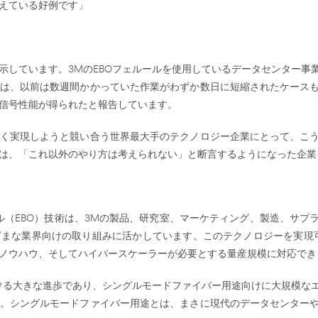
えている好例です」
示しています。3MのEBOフェルールを使用しているデータセンター事
は、以前は数週間かかっていた作業がわずか数日に短縮されたケース
信号性能が得られたと報告しています。
早く実現しようと競い合う世界最大手のテクノロジー企業にとって、こ
は、「これ以外のやり方は考えられない」と断言するようになった企業
ル（EBO）技術は、3Mの製品、研究室、マーケティング、製造、サプ
まな業界向けの取り組みに活かしています。このテクノロジーを実現
ノウハウ、そしてハイパースケーラーが必要とする量産規模に対応でき
おける大きな進歩であり、シングルモードファイバー用途向けに大規模な
。シングルモードファイバー用途とは、まさに現代のデータセンターや