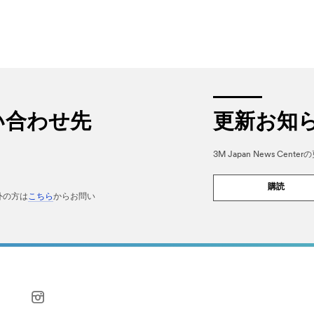
い合わせ先
更新お知
3M Japan News Ce
購読
外の方は
こちら
からお問い