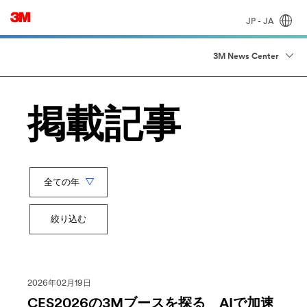
JP - JA
3M News Center
掲載記事
Year
キ
ー
絞り込む
ワ
ー
ド
2026年02月19日
CES2026の3Mブースを探る AIで加速