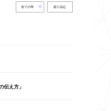
Year
キ
ー
絞り込む
ワ
ー
ド
の伝え方」