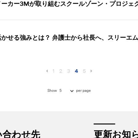
メーカー3Mが取り組むスクールゾーン・プロジェ
かせる強みとは？ 弁護士から社長へ、スリーエム
1
2
3
4
5
5
Show
per page
い合わせ先
更新お知