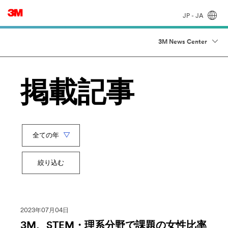
JP - JA
3M News Center
掲載記事
Year
キ
ー
絞り込む
ワ
ー
ド
2023年07月04日
3M、STEM・理系分野で課題の女性比率