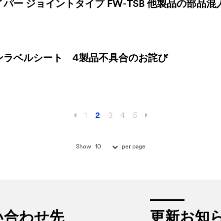
パー ジョイントタイプ FW-TSB 他製品の部品
インラベルシート 4製品不具合のお詫び
1
2
3
4
5
10
Show
per page
い合わせ先
更新お知